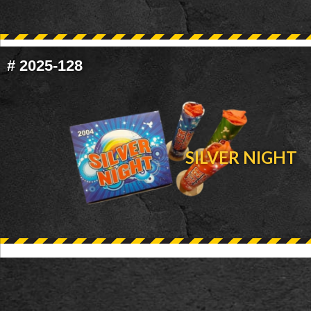
#
2025-128
SILVER NIGHT
FOOTER
WIDGET