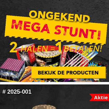
HEADER
SALE
FOOTER
#
2025-001
WIDGET
Aktie
HEADER