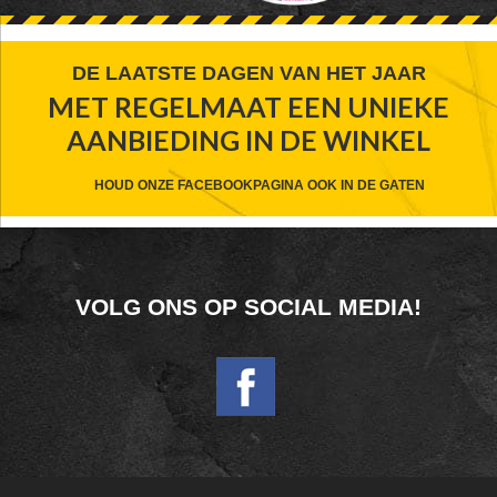
FOOTER
DE LAATSTE DAGEN VAN HET JAAR
MET REGELMAAT EEN UNIEKE
WIDGET
AANBIEDING IN DE WINKEL
HEADER
CTA
HOUD ONZE FACEBOOKPAGINA OOK IN DE GATEN
FOOTER
VOLG ONS OP SOCIAL MEDIA!
WIDGET
HEADER
SOCIAL