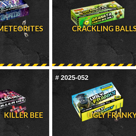
METEORITES
CRACKLING BALL
#
2025-052
KILLER BEE
UGLY FRANK