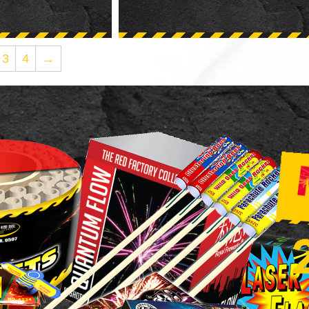
3
4
→