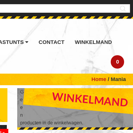
ASTUNTS
CONTACT
WINKELMAND
0
Home
/ Mania
PRIMARY
G
WINKELMAND
e
SIDEBAR
e
n
producten in de winkelwagen.