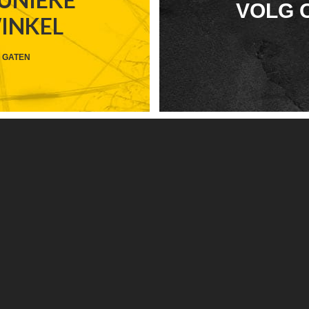
FOOTER
VOLG 
WINKEL
WIDGET
HEADER
 GATEN
SOCIAL