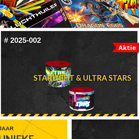
#
2025-002
Aktie
STARLIGHT & ULTRA STARS
 JAAR
UNIEKE