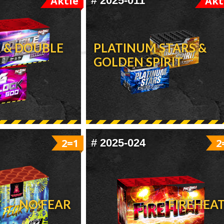
Aktie
#
2025-011
Akt
K & DOUBLE
PLATINUM STARS &
GOLDEN SPIRIT
2=1
#
2025-024
2
NO FEAR
FIREHEA