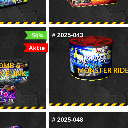
-50%
#
2025-043
Aktie
OMB &
MONSTER RID
 BLINK
#
2025-048