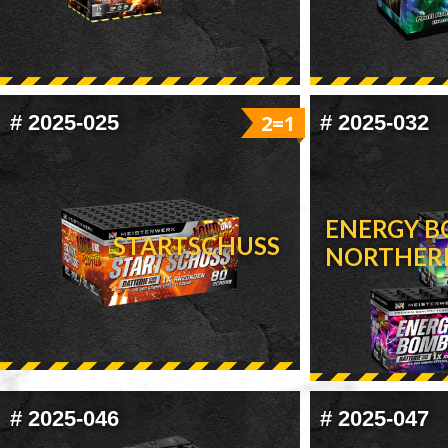
#
2025-025
2=1
#
2025-032
ENERGY B
STARTSCHUSS
NORTHERN
#
2025-046
#
2025-047