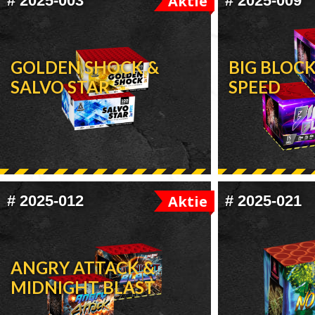
#
2025-003
Aktie
#
2025-009
GOLDEN SHOCK &
BIG BLOC
SALVO STAR
SPEED
#
2025-012
Aktie
#
2025-021
ANGRY ATTACK &
MIDNIGHT BLAST