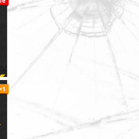
ie
=1
T