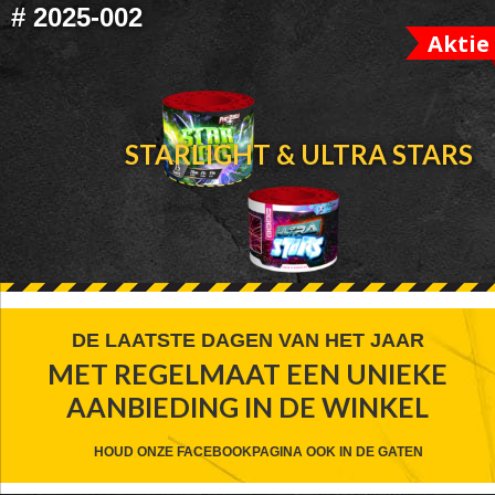
#
2025-002
Aktie
STARLIGHT & ULTRA STARS
FOOTER
DE LAATSTE DAGEN VAN HET JAAR
MET REGELMAAT EEN UNIEKE
WIDGET
AANBIEDING IN DE WINKEL
HEADER
CTA
HOUD ONZE FACEBOOKPAGINA OOK IN DE GATEN