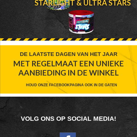
STARLIGHT & ULTRA STARS
FOOTER
DE LAATSTE DAGEN VAN HET JAAR
MET REGELMAAT EEN UNIEKE
WIDGET
AANBIEDING IN DE WINKEL
HEADER
CTA
HOUD ONZE FACEBOOKPAGINA OOK IN DE GATEN
FOOTER
VOLG ONS OP SOCIAL MEDIA!
WIDGET