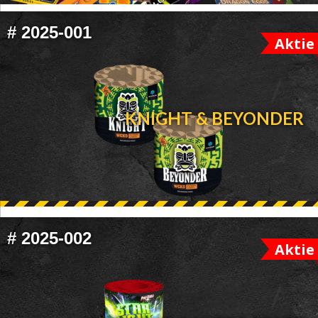
FOOTER
#
2025-001
Aktie
WIDGET
HEADER
KNIGHT & BEYONDER
#
2025-002
Aktie