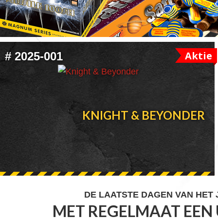
FOOTER
Aktie
#
2025-001
WIDGET
HEADER
KNIGHT & BEYONDER
FOOTER
DE LAATSTE DAGEN VAN HET
MET REGELMAAT EEN 
WIDGET