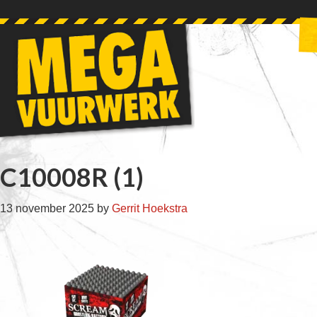
Skip
Skip
Skip
Skip
to
to
to
to
primary
main
primary
footer
navigation
content
sidebar
C10008R (1)
13 november 2025
by
Gerrit Hoekstra