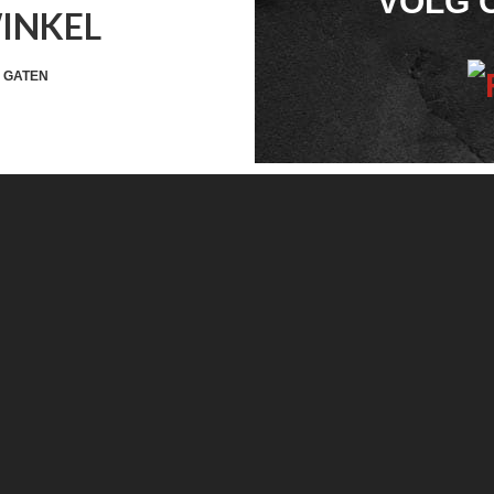
VOLG 
WINKEL
WIDGET
HEADER
 GATEN
SOCIAL