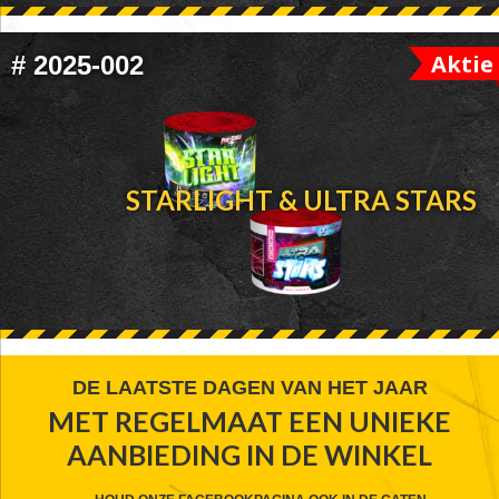
Aktie
#
2025-002
STARLIGHT & ULTRA STARS
FOOTER
DE LAATSTE DAGEN VAN HET JAAR
MET REGELMAAT EEN UNIEKE
WIDGET
AANBIEDING IN DE WINKEL
HEADER