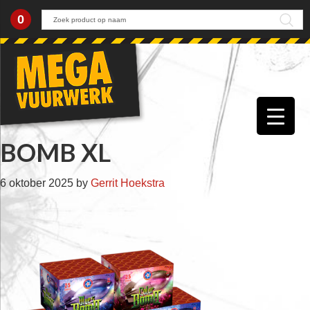
0
Skip
Skip
Skip
Skip
to
to
to
to
primary
main
primary
footer
navigation
content
sidebar
BOMB XL
6 oktober 2025
by
Gerrit Hoekstra