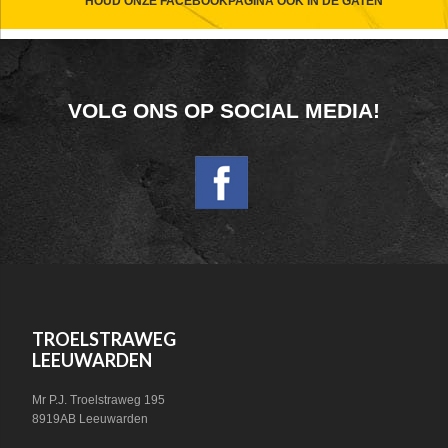
CTA
HOUD ONZE FACEBOOKPAGINA OOK IN DE GATEN
FOOTER
VOLG ONS OP SOCIAL MEDIA!
WIDGET
HEADER
SOCIAL
FOOTER
TROELSTRAWEG
LEEUWARDEN
Mr P.J. Troelstraweg 195
8919AB Leeuwarden