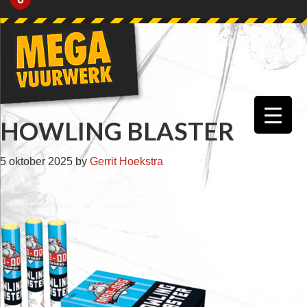
Skip
Skip
Skip
Skip
to
to
to
to
primary
main
primary
footer
navigation
content
sidebar
HOWLING BLASTER
5 oktober 2025
by
Gerrit Hoekstra