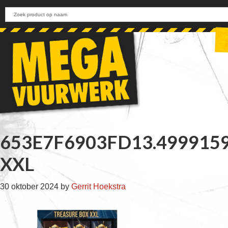
Skip
Skip
Skip
Skip
to
to
to
to
primary
main
primary
footer
navigation
content
sidebar
653E7F6903FD13.499915
XXL
30 oktober 2024
by
Gerrit Hoekstra