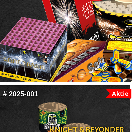
FOOTER
Aktie
#
2025-001
WIDGET
HEADER
KNIGHT & BEYONDER