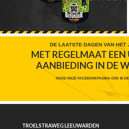
FOOTER
DE LAATSTE DAGEN VAN HET
MET REGELMAAT EEN 
WIDGET
AANBIEDING IN DE 
HEADER
CTA
HOUD ONZE FACEBOOKPAGINA OOK IN DE
FOOTER
TROELSTRAWEG LEEUWARDEN