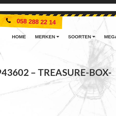
058 288 22 14
HOME
MERKEN
SOORTEN
MEG
943602 – TREASURE-BOX-