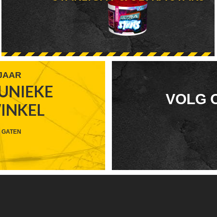
 JAAR
UNIEKE
FOOTER
VOLG 
WINKEL
WIDGET
HEADER
 GATEN
SOCIAL