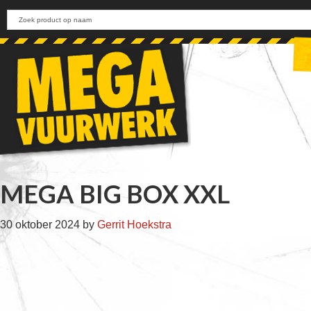
Skip
Skip
Skip
Skip
to
to
to
to
primary
main
primary
footer
navigation
content
sidebar
MEGA BIG BOX XXL
30 oktober 2024
by
Gerrit Hoekstra