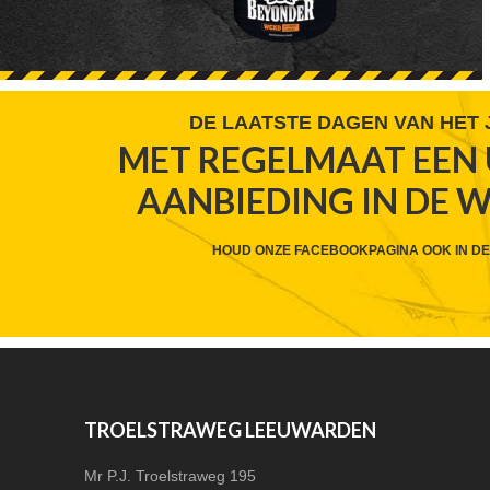
FOOTER
DE LAATSTE DAGEN VAN HET
MET REGELMAAT EEN 
WIDGET
AANBIEDING IN DE 
HEADER
CTA
HOUD ONZE FACEBOOKPAGINA OOK IN DE
FOOTER
TROELSTRAWEG LEEUWARDEN
Mr P.J. Troelstraweg 195