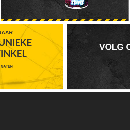
 JAAR
UNIEKE
FOOTER
VOLG 
WINKEL
WIDGET
HEADER
 GATEN
SOCIAL