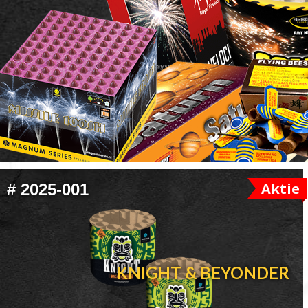
FOOTER
Aktie
#
2025-001
WIDGET
HEADER
KNIGHT & BEYONDER