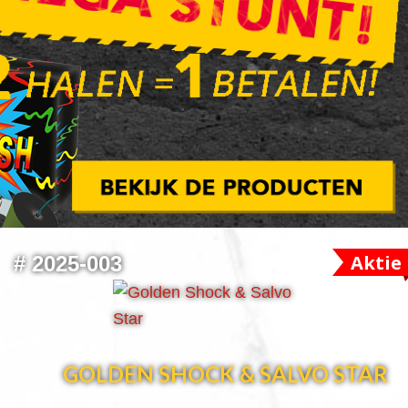
Aktie
#
2025-003
GOLDEN SHOCK & SALVO STAR