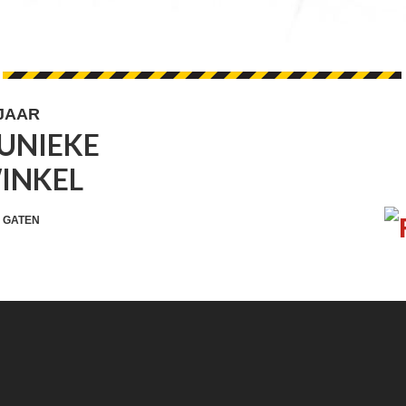
 JAAR
UNIEKE
FOOTER
VOLG 
WINKEL
WIDGET
HEADER
 GATEN
SOCIAL