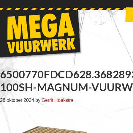
Skip
Skip
Skip
Skip
to
to
to
to
primary
main
primary
footer
navigation
content
sidebar
6500770FDCD628.368289
100SH-MAGNUM-VUURW
28 oktober 2024
by
Gerrit Hoekstra