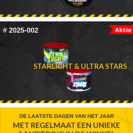
Aktie
#
2025-002
STARLIGHT & ULTRA STARS
FOOTER
DE LAATSTE DAGEN VAN HET JAAR
MET REGELMAAT EEN UNIEKE
WIDGET