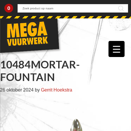
0
Skip
Skip
Skip
Skip
to
to
to
to
primary
main
primary
footer
navigation
content
sidebar
10484MORTAR-
FOUNTAIN
26 oktober 2024
by
Gerrit Hoekstra