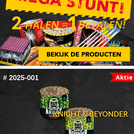
FOOTER
Aktie
#
2025-001
WIDGET
HEADER
KNIGHT & BEYONDER