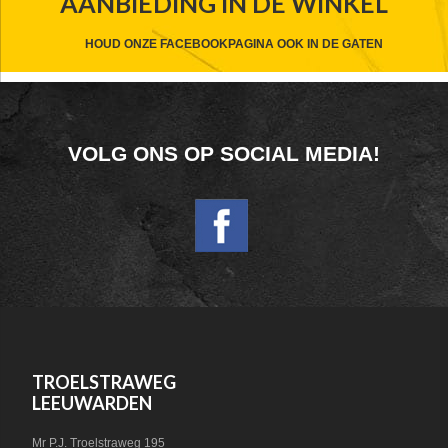
AANBIEDING IN DE WINKEL
HEADER
CTA
HOUD ONZE FACEBOOKPAGINA OOK IN DE GATEN
FOOTER
VOLG ONS OP SOCIAL MEDIA!
WIDGET
HEADER
SOCIAL
FOOTER
TROELSTRAWEG
LEEUWARDEN
Mr P.J. Troelstraweg 195