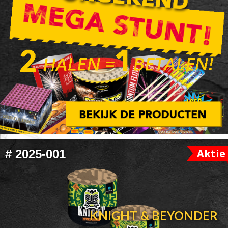
FOOTER
Aktie
#
2025-001
WIDGET
HEADER
KNIGHT & BEYONDER