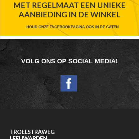
MET REGELMAAT EEN UNIEKE
WIDGET
AANBIEDING IN DE WINKEL
HEADER
CTA
HOUD ONZE FACEBOOKPAGINA OOK IN DE GATEN
FOOTER
VOLG ONS OP SOCIAL MEDIA!
WIDGET
HEADER
SOCIAL
FOOTER
TROELSTRAWEG
LEEUWARDEN