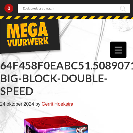
0
Skip
Skip
Skip
Skip
to
to
to
to
primary
main
primary
footer
navigation
content
sidebar
64F458F0EABC51.508907
BIG-BLOCK-DOUBLE-
SPEED
24 oktober 2024
by
Gerrit Hoekstra