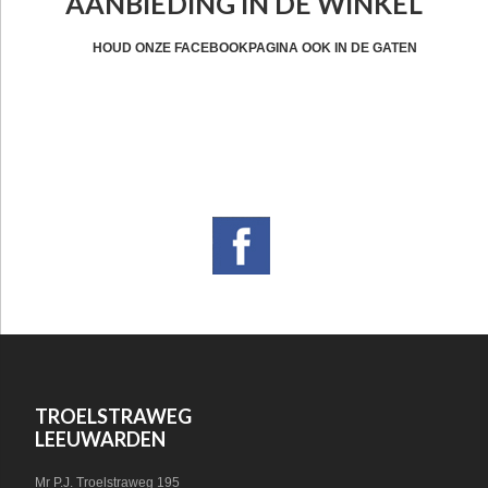
AANBIEDING IN DE WINKEL
HEADER
CTA
HOUD ONZE FACEBOOKPAGINA OOK IN DE GATEN
FOOTER
VOLG ONS OP SOCIAL MEDIA!
WIDGET
HEADER
SOCIAL
FOOTER
TROELSTRAWEG
LEEUWARDEN
Mr P.J. Troelstraweg 195