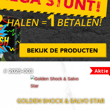
Aktie
#
2025-003
GOLDEN SHOCK & SALVO STAR