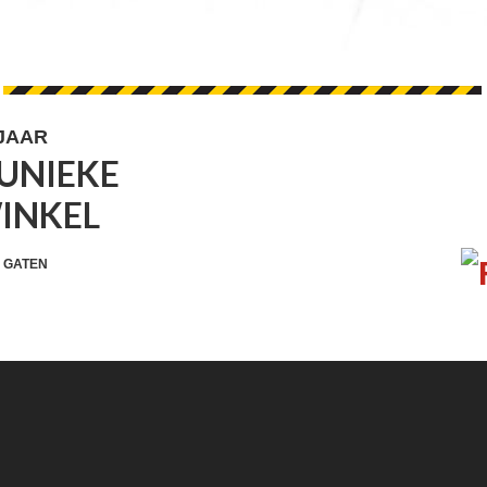
 JAAR
UNIEKE
FOOTER
VOLG 
WINKEL
WIDGET
HEADER
 GATEN
SOCIAL