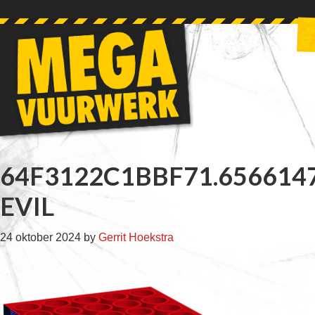
Skip
Skip
Skip
Skip
to
to
to
to
primary
main
primary
footer
navigation
content
sidebar
64F3122C1BBF71.656614
EVIL
24 oktober 2024
by
Gerrit Hoekstra