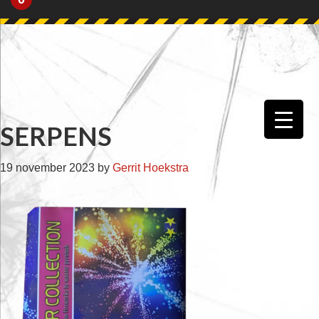
Skip
Skip
Skip
Skip
to
to
to
to
primary
main
primary
footer
navigation
content
sidebar
SERPENS
19 november 2023
by
Gerrit Hoekstra