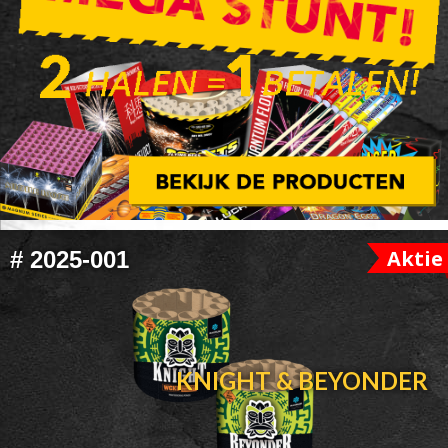
FOOTER
Aktie
#
2025-001
WIDGET
HEADER
KNIGHT & BEYONDER