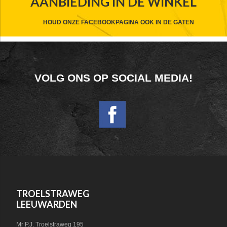
AANBIEDING IN DE WINKEL
HEADER
CTA
HOUD ONZE FACEBOOKPAGINA OOK IN DE GATEN
FOOTER
VOLG ONS OP SOCIAL MEDIA!
WIDGET
HEADER
SOCIAL
FOOTER
TROELSTRAWEG
LEEUWARDEN
Mr P.J. Troelstraweg 195