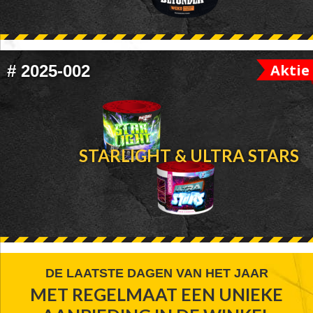
Aktie
#
2025-002
STARLIGHT & ULTRA STARS
FOOTER
DE LAATSTE DAGEN VAN HET JAAR
MET REGELMAAT EEN UNIEKE
WIDGET