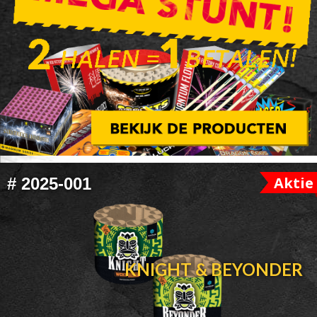
FOOTER
Aktie
#
2025-001
WIDGET
HEADER
KNIGHT & BEYONDER