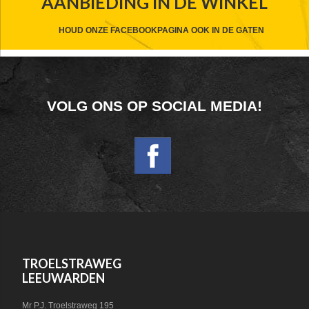
AANBIEDING IN DE WINKEL
HEADER
CTA
HOUD ONZE FACEBOOKPAGINA OOK IN DE GATEN
FOOTER
VOLG ONS OP SOCIAL MEDIA!
WIDGET
HEADER
SOCIAL
FOOTER
TROELSTRAWEG
LEEUWARDEN
Mr P.J. Troelstraweg 195