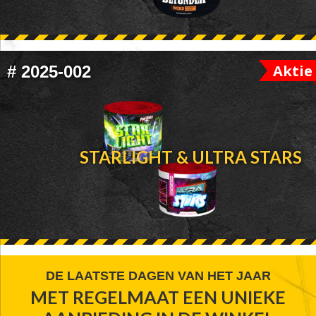
Aktie
#
2025-002
STARLIGHT & ULTRA STARS
FOOTER
DE LAATSTE DAGEN VAN HET JAAR
MET REGELMAAT EEN UNIEKE
WIDGET