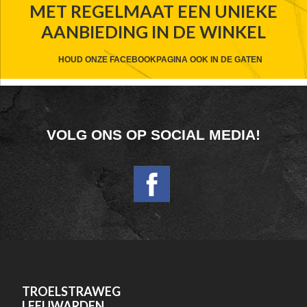
MET REGELMAAT EEN UNIEKE
WIDGET
AANBIEDING IN DE WINKEL
HEADER
CTA
HOUD ONZE FACEBOOKPAGINA OOK IN DE GATEN
FOOTER
VOLG ONS OP SOCIAL MEDIA!
WIDGET
HEADER
SOCIAL
FOOTER
TROELSTRAWEG
LEEUWARDEN