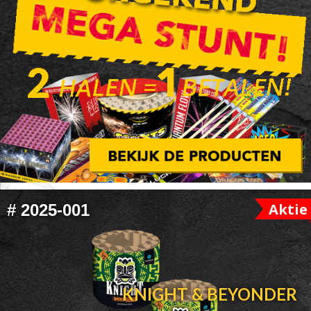
FOOTER
Aktie
#
2025-001
WIDGET
HEADER
KNIGHT & BEYONDER