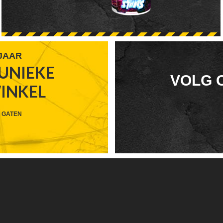
 JAAR
UNIEKE
FOOTER
VOLG 
WINKEL
WIDGET
HEADER
 GATEN
SOCIAL