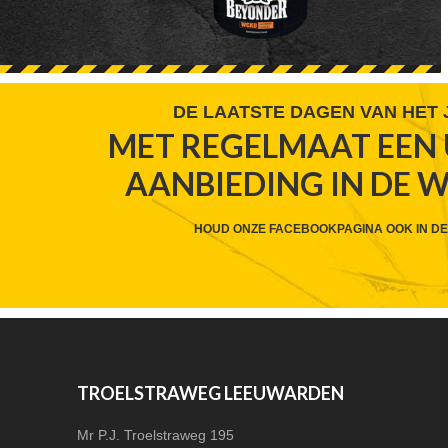
FOOTER
DE LAATSTE DAGEN VAN HET
MET REGELMAAT EEN 
WIDGET
AANBIEDING IN DE 
HEADER
CTA
HOUD ONZE FACEBOOKPAGINA OOK IN DE
FOOTER
TROELSTRAWEG LEEUWARDEN
Mr P.J. Troelstraweg 195