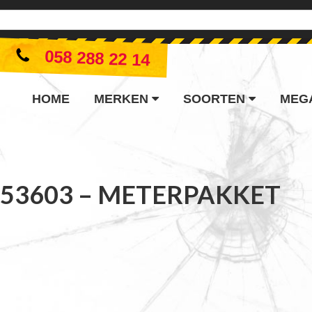
058 288 22 14
HOME
MERKEN
SOORTEN
MEG
553603 – METERPAKKET