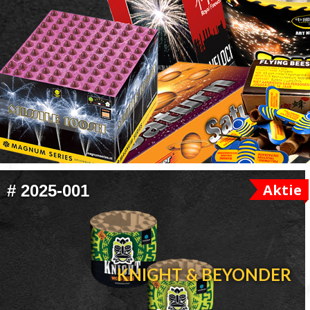
FOOTER
Aktie
#
2025-001
WIDGET
HEADER
KNIGHT & BEYONDER