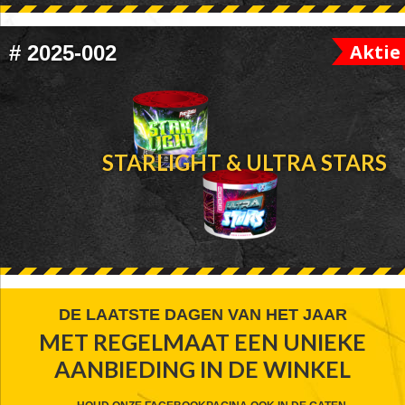
Aktie
#
2025-002
STARLIGHT & ULTRA STARS
FOOTER
DE LAATSTE DAGEN VAN HET JAAR
MET REGELMAAT EEN UNIEKE
WIDGET
AANBIEDING IN DE WINKEL
HEADER