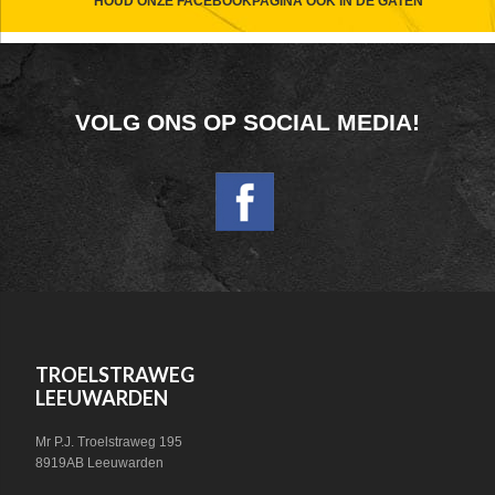
CTA
HOUD ONZE FACEBOOKPAGINA OOK IN DE GATEN
FOOTER
VOLG ONS OP SOCIAL MEDIA!
WIDGET
HEADER
SOCIAL
FOOTER
TROELSTRAWEG
LEEUWARDEN
Mr P.J. Troelstraweg 195
8919AB Leeuwarden