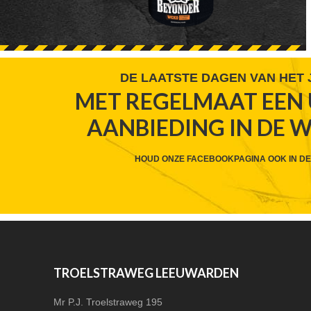
FOOTER
DE LAATSTE DAGEN VAN HET
MET REGELMAAT EEN 
WIDGET
AANBIEDING IN DE 
HEADER
CTA
HOUD ONZE FACEBOOKPAGINA OOK IN DE
FOOTER
TROELSTRAWEG LEEUWARDEN
Mr P.J. Troelstraweg 195