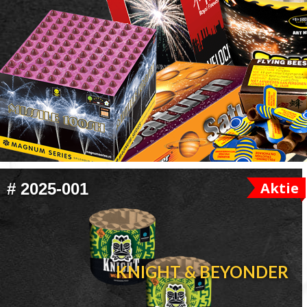
FOOTER
Aktie
#
2025-001
WIDGET
HEADER
KNIGHT & BEYONDER