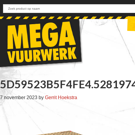
Skip
Skip
Skip
Skip
to
to
to
to
primary
main
primary
footer
navigation
content
sidebar
5D59523B5F4FE4.528197
7 november 2023
by
Gerrit Hoekstra