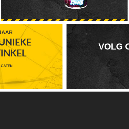
 JAAR
UNIEKE
FOOTER
VOLG 
WINKEL
WIDGET
HEADER
 GATEN
SOCIAL