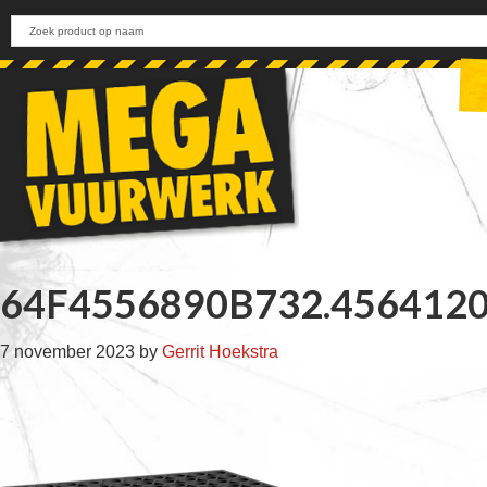
Skip
Skip
Skip
Skip
to
to
to
to
primary
main
primary
footer
navigation
content
sidebar
64F4556890B732.456412
7 november 2023
by
Gerrit Hoekstra