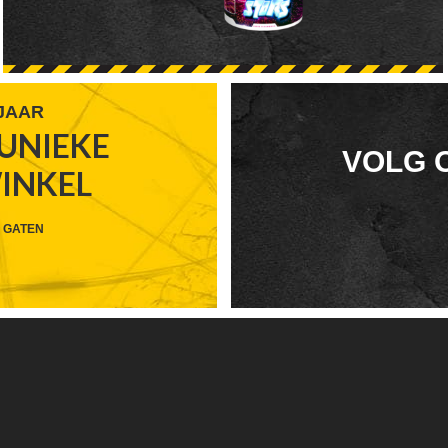
 JAAR
UNIEKE
FOOTER
VOLG 
WINKEL
WIDGET
HEADER
 GATEN
SOCIAL