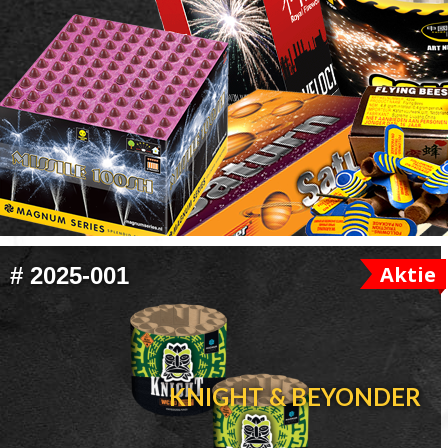
FOOTER
Aktie
#
2025-001
WIDGET
HEADER
KNIGHT & BEYONDER