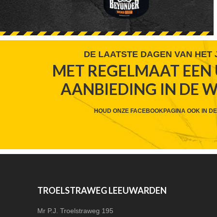
FOOTER
DE LAATSTE DAGEN VAN HET
MET REGELMAAT EEN 
WIDGET
AANBIEDING IN DE 
HEADER
CTA
HOUD ONZE FACEBOOKPAGINA OOK IN DE
FOOTER
TROELSTRAWEG LEEUWARDEN
Mr P.J. Troelstraweg 195