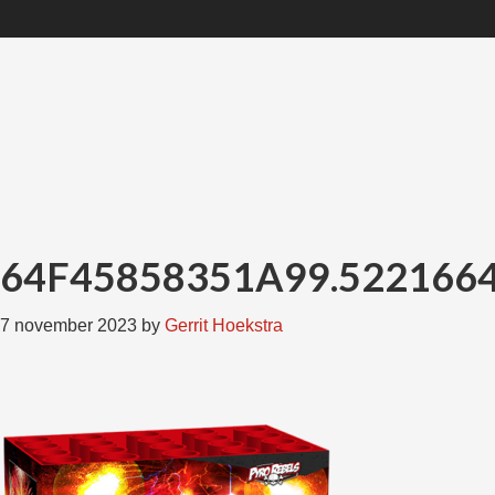
Skip
Skip
Skip
Skip
to
to
to
to
primary
main
primary
footer
navigation
content
sidebar
64F45858351A99.522166
7 november 2023
by
Gerrit Hoekstra