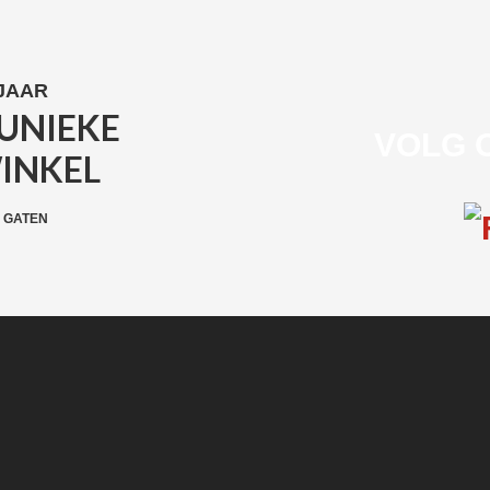
 JAAR
UNIEKE
FOOTER
VOLG 
WINKEL
WIDGET
HEADER
 GATEN
SOCIAL