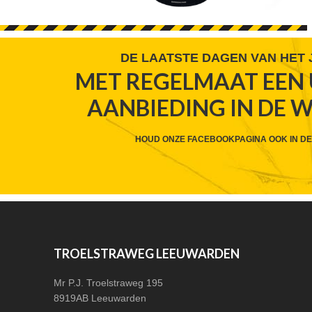
FOOTER
DE LAATSTE DAGEN VAN HET
MET REGELMAAT EEN 
WIDGET
AANBIEDING IN DE 
HEADER
CTA
HOUD ONZE FACEBOOKPAGINA OOK IN DE
FOOTER
TROELSTRAWEG LEEUWARDEN
Mr P.J. Troelstraweg 195
8919AB Leeuwarden