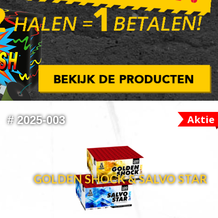
Aktie
#
2025-003
GOLDEN SHOCK & SALVO STAR