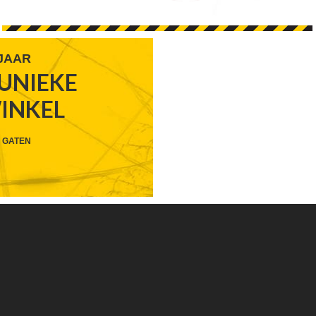
 JAAR
UNIEKE
FOOTER
VOLG 
WINKEL
WIDGET
HEADER
 GATEN
SOCIAL