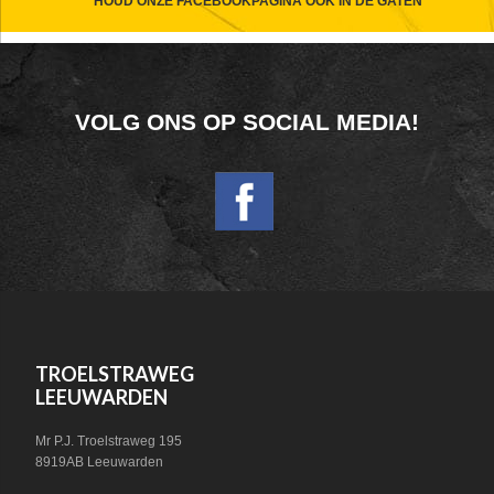
CTA
HOUD ONZE FACEBOOKPAGINA OOK IN DE GATEN
FOOTER
VOLG ONS OP SOCIAL MEDIA!
WIDGET
HEADER
SOCIAL
FOOTER
TROELSTRAWEG
LEEUWARDEN
Mr P.J. Troelstraweg 195
8919AB Leeuwarden