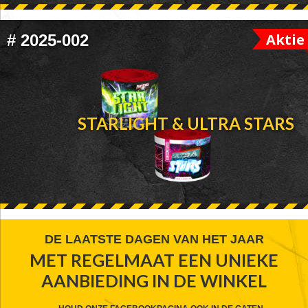
Aktie
#
2025-002
STARLIGHT & ULTRA STARS
FOOTER
DE LAATSTE DAGEN VAN HET JAAR
MET REGELMAAT EEN UNIEKE
WIDGET
AANBIEDING IN DE WINKEL
HEADER