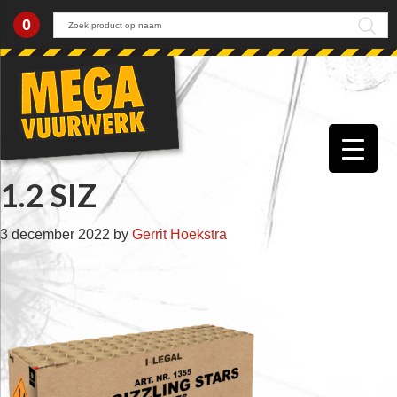
0
Skip
Skip
Skip
Skip
to
to
to
to
primary
main
primary
footer
navigation
content
sidebar
1.2 SIZ
3 december 2022
by
Gerrit Hoekstra