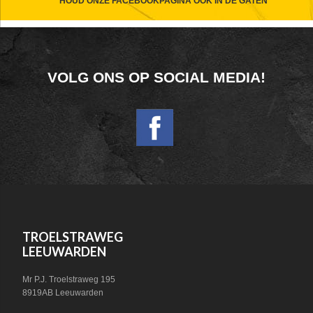
CTA
HOUD ONZE FACEBOOKPAGINA OOK IN DE GATEN
FOOTER
VOLG ONS OP SOCIAL MEDIA!
WIDGET
HEADER
SOCIAL
FOOTER
TROELSTRAWEG
LEEUWARDEN
Mr P.J. Troelstraweg 195
8919AB Leeuwarden