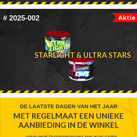
Aktie
#
2025-002
STARLIGHT & ULTRA STARS
FOOTER
DE LAATSTE DAGEN VAN HET JAAR
MET REGELMAAT EEN UNIEKE
WIDGET
AANBIEDING IN DE WINKEL
HEADER