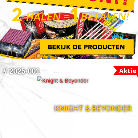
FOOTER
Aktie
#
2025-001
WIDGET
HEADER
KNIGHT & BEYONDER