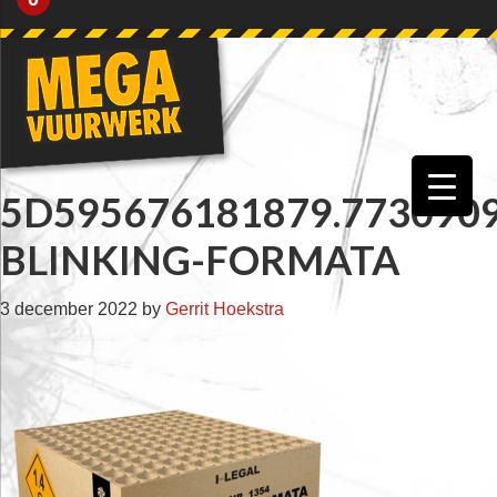
Skip
Skip
Skip
Skip
to
to
to
to
primary
main
primary
footer
navigation
content
sidebar
5D595676181879.773090
BLINKING-FORMATA
3 december 2022
by
Gerrit Hoekstra