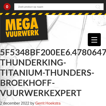
0
Skip
Skip
Skip
Skip
to
to
to
to
primary
main
primary
footer
navigation
content
sidebar
5F5348BF200EE6.4780647
THUNDERKING-
TITANIUM-THUNDERS-
BROEKHOFF-
VUURWERKEXPERT
2 december 2022
by
Gerrit Hoekstra