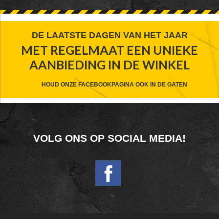
FOOTER
DE LAATSTE DAGEN VAN HET JAAR
MET REGELMAAT EEN UNIEKE
WIDGET
AANBIEDING IN DE WINKEL
HEADER
CTA
HOUD ONZE FACEBOOKPAGINA OOK IN DE GATEN
FOOTER
VOLG ONS OP SOCIAL MEDIA!
WIDGET
HEADER
SOCIAL