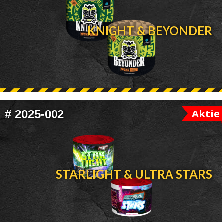
HEADER
KNIGHT & BEYONDER
Aktie
#
2025-002
STARLIGHT & ULTRA STARS