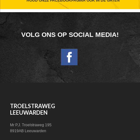
CTA
HOUD ONZE FACEBOOKPAGINA OOK IN DE GATEN
FOOTER
VOLG ONS OP SOCIAL MEDIA!
WIDGET
HEADER
SOCIAL
FOOTER
TROELSTRAWEG
LEEUWARDEN
Mr P.J. Troelstraweg 195
8919AB Leeuwarden