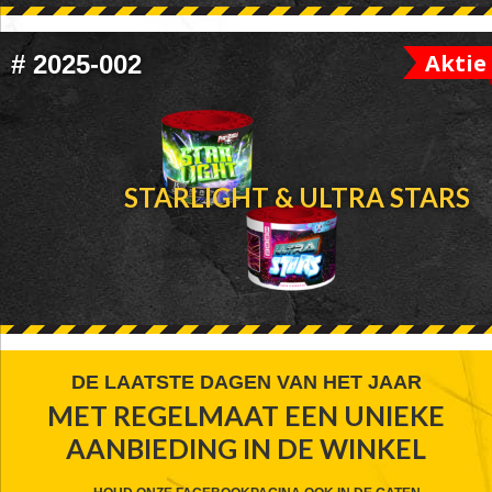
Aktie
#
2025-002
STARLIGHT & ULTRA STARS
FOOTER
DE LAATSTE DAGEN VAN HET JAAR
MET REGELMAAT EEN UNIEKE
WIDGET
AANBIEDING IN DE WINKEL
HEADER