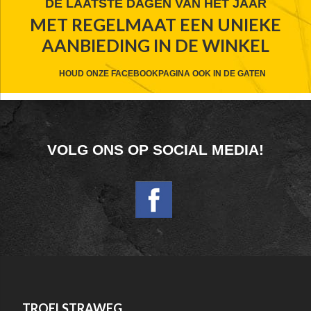
FOOTER
DE LAATSTE DAGEN VAN HET JAAR
MET REGELMAAT EEN UNIEKE
WIDGET
AANBIEDING IN DE WINKEL
HEADER
CTA
HOUD ONZE FACEBOOKPAGINA OOK IN DE GATEN
FOOTER
VOLG ONS OP SOCIAL MEDIA!
WIDGET
HEADER
SOCIAL
FOOTER
TROELSTRAWEG