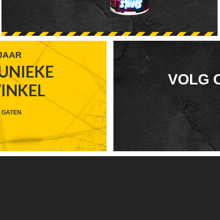
 JAAR
UNIEKE
FOOTER
VOLG 
WINKEL
WIDGET
HEADER
 GATEN
SOCIAL