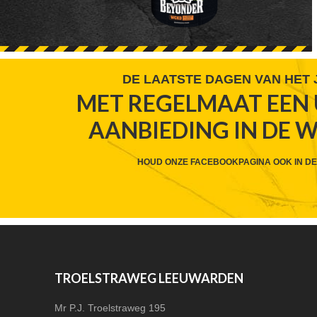
FOOTER
DE LAATSTE DAGEN VAN HET
MET REGELMAAT EEN 
WIDGET
AANBIEDING IN DE 
HEADER
CTA
HOUD ONZE FACEBOOKPAGINA OOK IN DE
FOOTER
TROELSTRAWEG LEEUWARDEN
Mr P.J. Troelstraweg 195