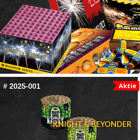
FOOTER
Aktie
#
2025-001
WIDGET
HEADER
KNIGHT & BEYONDER