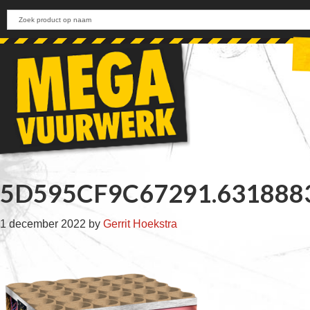
Skip
Skip
Skip
Skip
to
to
to
to
primary
main
primary
footer
navigation
content
sidebar
5D595CF9C67291.631888
1 december 2022
by
Gerrit Hoekstra