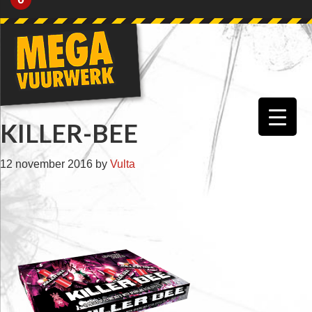
Skip
Skip
Skip
Skip
to
to
to
to
primary
main
primary
footer
navigation
content
sidebar
KILLER-BEE
12 november 2016
by
Vulta