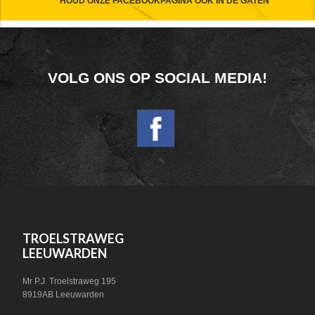
CTA
HOUD ONZE FACEBOOKPAGINA OOK IN DE GATEN
FOOTER
VOLG ONS OP SOCIAL MEDIA!
WIDGET
HEADER
SOCIAL
FOOTER
TROELSTRAWEG
LEEUWARDEN
Mr P.J. Troelstraweg 195
8919AB Leeuwarden