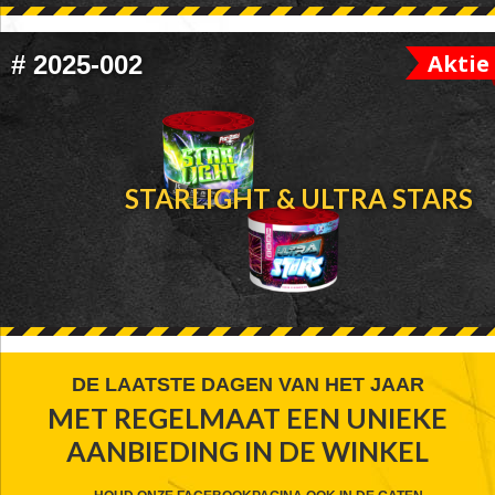
Aktie
#
2025-002
STARLIGHT & ULTRA STARS
FOOTER
DE LAATSTE DAGEN VAN HET JAAR
MET REGELMAAT EEN UNIEKE
WIDGET
AANBIEDING IN DE WINKEL
HEADER