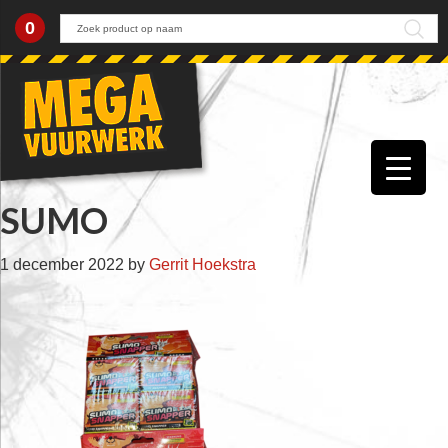
0
Skip
Skip
Skip
Skip
to
to
to
to
primary
main
primary
footer
navigation
content
sidebar
SUMO
1 december 2022
by
Gerrit Hoekstra