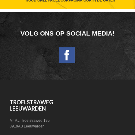
CTA
HOUD ONZE FACEBOOKPAGINA OOK IN DE GATEN
FOOTER
VOLG ONS OP SOCIAL MEDIA!
WIDGET
HEADER
SOCIAL
FOOTER
TROELSTRAWEG
LEEUWARDEN
Mr P.J. Troelstraweg 195
8919AB Leeuwarden