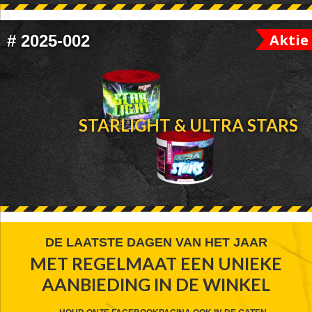
Aktie
#
2025-002
STARLIGHT & ULTRA STARS
FOOTER
DE LAATSTE DAGEN VAN HET JAAR
MET REGELMAAT EEN UNIEKE
WIDGET
AANBIEDING IN DE WINKEL
HEADER