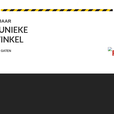
 JAAR
UNIEKE
FOOTER
VOLG 
WINKEL
WIDGET
HEADER
 GATEN
SOCIAL