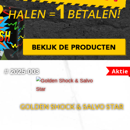
Aktie
#
2025-003
GOLDEN SHOCK & SALVO STAR