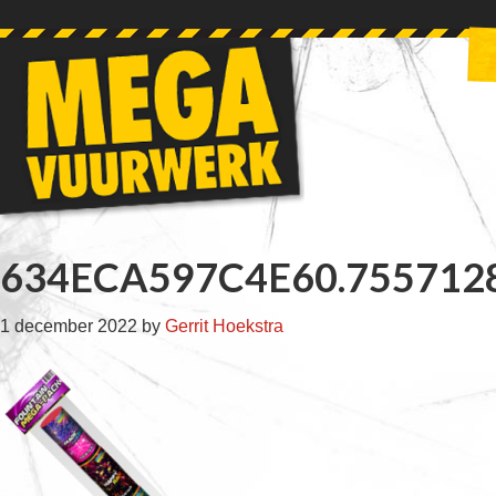
Skip
Skip
Skip
Skip
to
to
to
to
primary
main
primary
footer
navigation
content
sidebar
634ECA597C4E60.755712
1 december 2022
by
Gerrit Hoekstra