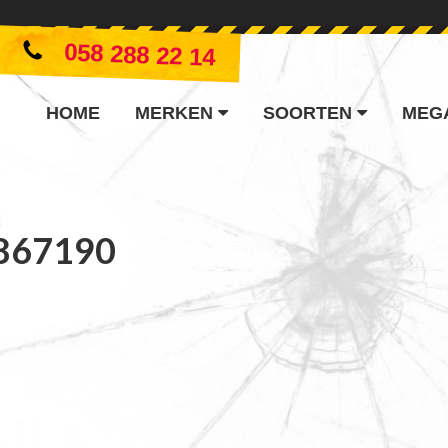
058 288 22 14
HOME
MERKEN
SOORTEN
MEG
867190