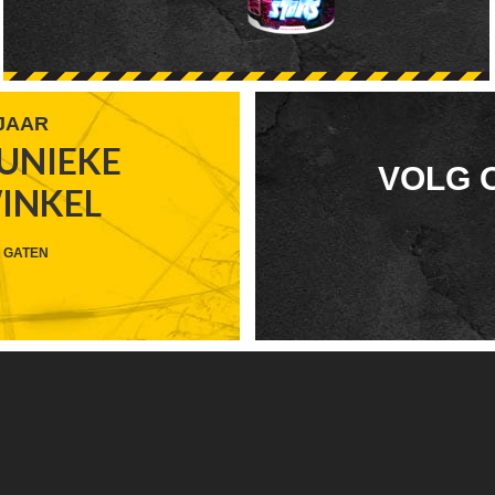
 JAAR
UNIEKE
FOOTER
VOLG 
WINKEL
WIDGET
HEADER
 GATEN
SOCIAL