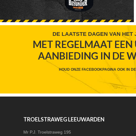
FOOTER
DE LAATSTE DAGEN VAN HET
MET REGELMAAT EEN 
WIDGET
AANBIEDING IN DE 
HEADER
CTA
HOUD ONZE FACEBOOKPAGINA OOK IN DE
FOOTER
TROELSTRAWEG LEEUWARDEN
Mr P.J. Troelstraweg 195