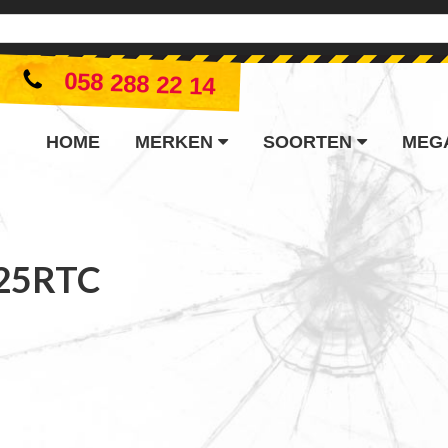
058 288 22 14
HOME
MERKEN
SOORTEN
MEG
25RTC