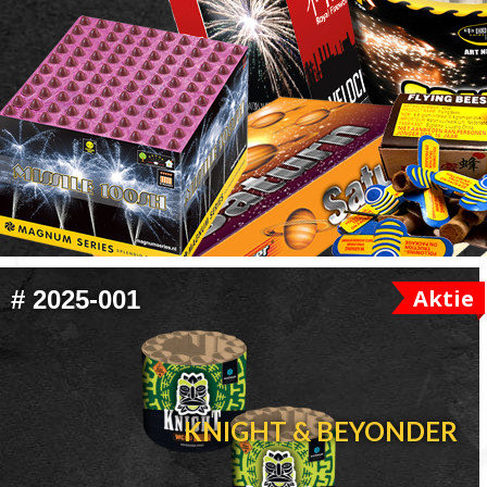
FOOTER
Aktie
#
2025-001
WIDGET
HEADER
KNIGHT & BEYONDER