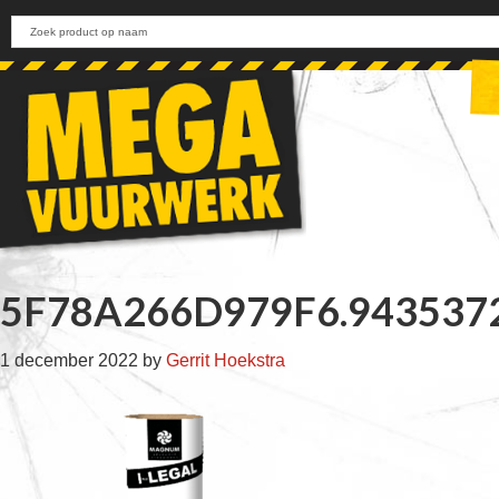
Skip
Skip
Skip
Skip
to
to
to
to
primary
main
primary
footer
navigation
content
sidebar
5F78A266D979F6.943537
1 december 2022
by
Gerrit Hoekstra