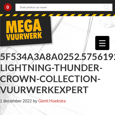
0
Skip
Skip
Skip
Skip
to
to
to
to
primary
main
primary
footer
navigation
content
sidebar
5F534A3A8A0252.575619
LIGHTNING-THUNDER-
CROWN-COLLECTION-
VUURWERKEXPERT
1 december 2022
by
Gerrit Hoekstra