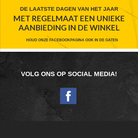
FOOTER
DE LAATSTE DAGEN VAN HET JAAR
MET REGELMAAT EEN UNIEKE
WIDGET
AANBIEDING IN DE WINKEL
HEADER
CTA
HOUD ONZE FACEBOOKPAGINA OOK IN DE GATEN
FOOTER
VOLG ONS OP SOCIAL MEDIA!
WIDGET
HEADER
SOCIAL