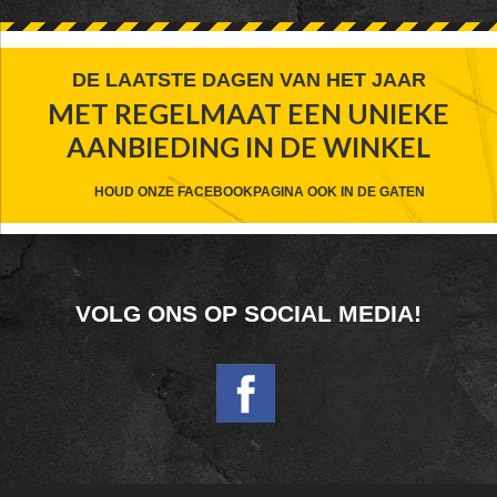
FOOTER
DE LAATSTE DAGEN VAN HET JAAR
MET REGELMAAT EEN UNIEKE
WIDGET
AANBIEDING IN DE WINKEL
HEADER
CTA
HOUD ONZE FACEBOOKPAGINA OOK IN DE GATEN
FOOTER
VOLG ONS OP SOCIAL MEDIA!
WIDGET
HEADER
SOCIAL