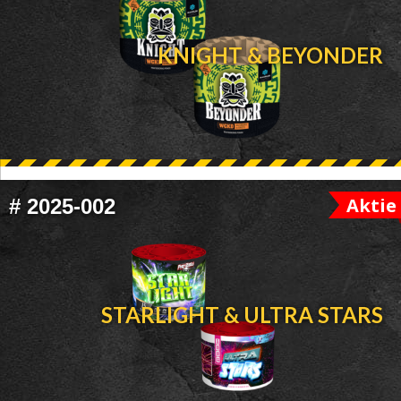
HEADER
KNIGHT & BEYONDER
Aktie
#
2025-002
STARLIGHT & ULTRA STARS