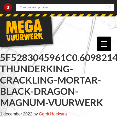
0
Skip
Skip
Skip
Skip
to
to
to
to
primary
main
primary
footer
navigation
content
sidebar
5F5283045961C0.609821
THUNDERKING-
CRACKLING-MORTAR-
BLACK-DRAGON-
MAGNUM-VUURWERK
1 december 2022
by
Gerrit Hoekstra