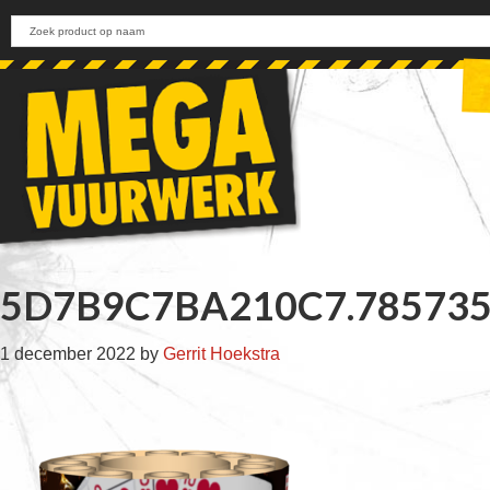
Skip
Skip
Skip
Skip
to
to
to
to
primary
main
primary
footer
navigation
content
sidebar
5D7B9C7BA210C7.785735
1 december 2022
by
Gerrit Hoekstra