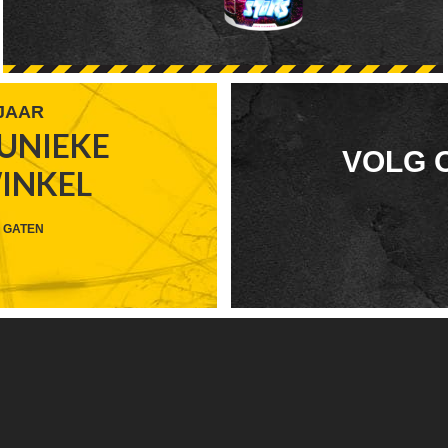
 JAAR
UNIEKE
FOOTER
VOLG 
WINKEL
WIDGET
HEADER
 GATEN
SOCIAL