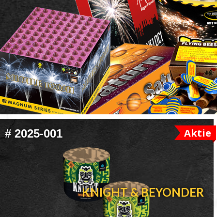
FOOTER
Aktie
#
2025-001
WIDGET
HEADER
KNIGHT & BEYONDER