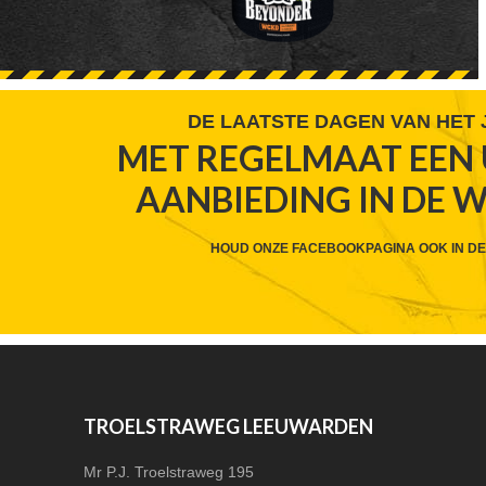
FOOTER
DE LAATSTE DAGEN VAN HET
MET REGELMAAT EEN 
WIDGET
AANBIEDING IN DE 
HEADER
CTA
HOUD ONZE FACEBOOKPAGINA OOK IN DE
FOOTER
TROELSTRAWEG LEEUWARDEN
Mr P.J. Troelstraweg 195