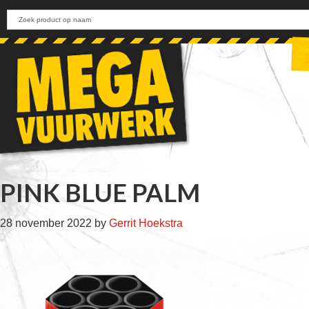
Skip
Skip
Skip
Skip
to
to
to
to
primary
main
primary
footer
navigation
content
sidebar
PINK BLUE PALM
28 november 2022
by
Gerrit Hoekstra