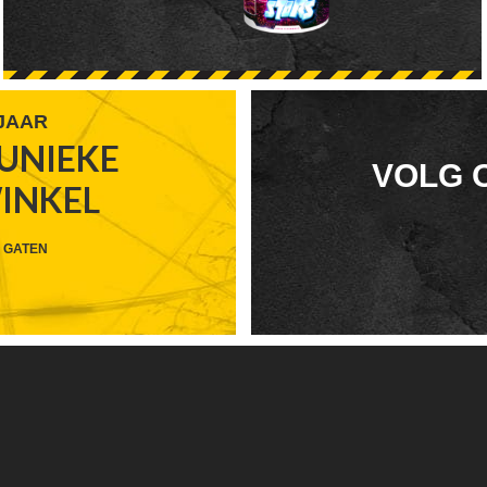
 JAAR
UNIEKE
FOOTER
VOLG 
WINKEL
WIDGET
HEADER
 GATEN
SOCIAL