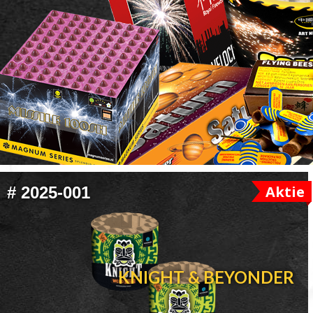
FOOTER
Aktie
#
2025-001
WIDGET
HEADER
KNIGHT & BEYONDER