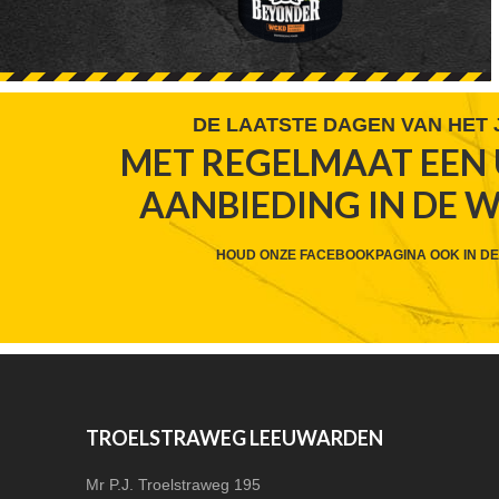
FOOTER
DE LAATSTE DAGEN VAN HET
MET REGELMAAT EEN 
WIDGET
AANBIEDING IN DE 
HEADER
CTA
HOUD ONZE FACEBOOKPAGINA OOK IN DE
FOOTER
TROELSTRAWEG LEEUWARDEN
Mr P.J. Troelstraweg 195