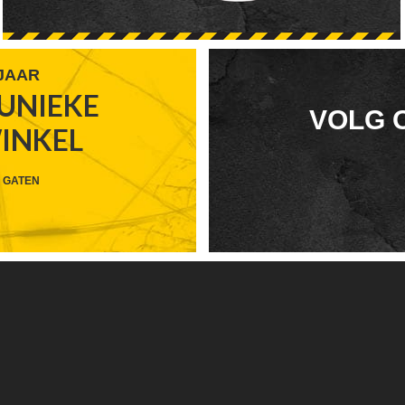
 JAAR
UNIEKE
FOOTER
VOLG 
WINKEL
WIDGET
HEADER
 GATEN
SOCIAL