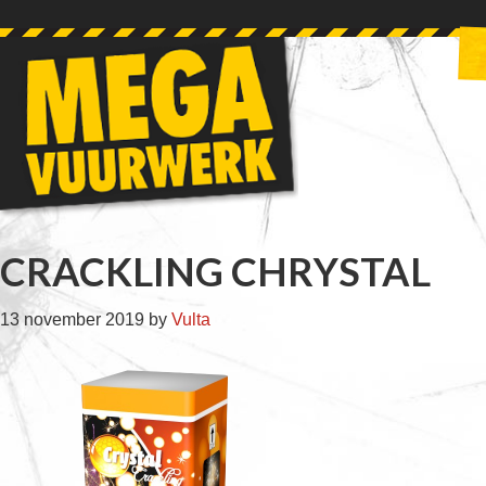
Skip
Skip
Skip
Skip
to
to
to
to
primary
main
primary
footer
navigation
content
sidebar
CRACKLING CHRYSTAL
13 november 2019
by
Vulta