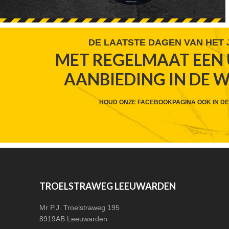
FOOTER
DE LAATSTE DAGEN VAN HET
MET REGELMAAT EEN 
WIDGET
AANBIEDING IN DE 
HEADER
CTA
HOUD ONZE FACEBOOKPAGINA OOK IN DE
FOOTER
TROELSTRAWEG LEEUWARDEN
Mr P.J. Troelstraweg 195
8919AB Leeuwarden