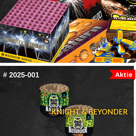
FOOTER
Aktie
#
2025-001
WIDGET
HEADER
KNIGHT & BEYONDER