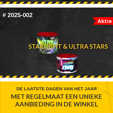
#
2025-002
Aktie
STARLIGHT & ULTRA STARS
FOOTER
DE LAATSTE DAGEN VAN HET JAAR
MET REGELMAAT EEN UNIEKE
WIDGET
AANBIEDING IN DE WINKEL
HEADER