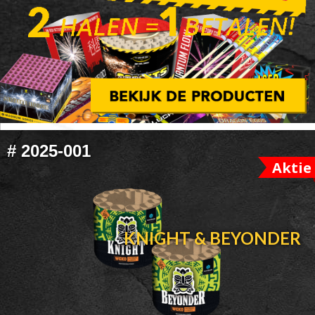
FOOTER
#
2025-001
WIDGET
Aktie
HEADER
KNIGHT & BEYONDER