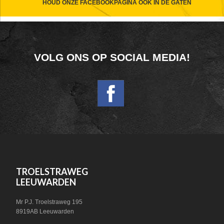
CTA
HOUD ONZE FACEBOOKPAGINA OOK IN DE GATEN
FOOTER
VOLG ONS OP SOCIAL MEDIA!
WIDGET
HEADER
SOCIAL
FOOTER
TROELSTRAWEG
LEEUWARDEN
Mr P.J. Troelstraweg 195
8919AB Leeuwarden