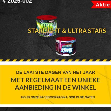
#
2025-002
Aktie
STARLIGHT & ULTRA STARS
FOOTER
DE LAATSTE DAGEN VAN HET JAAR
MET REGELMAAT EEN UNIEKE
WIDGET
AANBIEDING IN DE WINKEL
HEADER
CTA
HOUD ONZE FACEBOOKPAGINA OOK IN DE GATEN