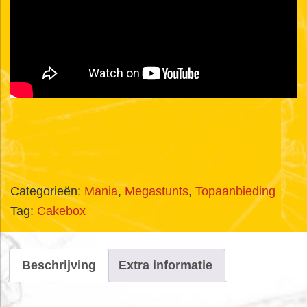
Categorieën:
Mania
,
Megastunts
,
Topaanbieding
Tag:
Cakebox
Beschrijving
Extra informatie