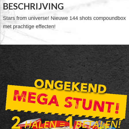
BESCHRIJVING
Stars from universe! Nieuwe 144 shots compoundbox
met prachtige effecten!
FOOTER
WIDGET
HEADER
SALE