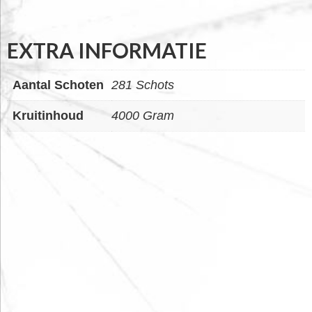
EXTRA INFORMATIE
Aantal Schoten
281 Schots
Kruitinhoud
4000 Gram
FOOTER
WIDGET
HEADER
SALE