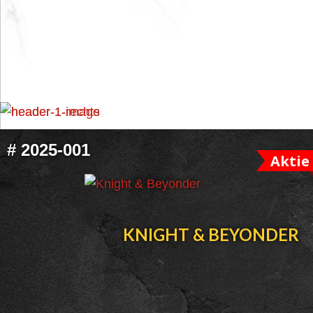
FOOTER
#
2025-001
Aktie
WIDGET
HEADER
KNIGHT & BEYONDER