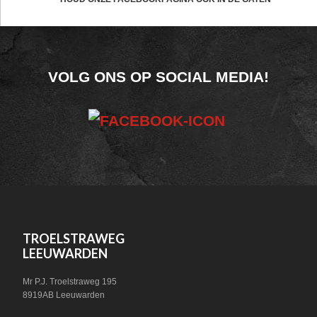
CTA
FOOTER
VOLG ONS OP SOCIAL MEDIA!
WIDGET
HEADER
SOCIAL
FOOTER
TROELSTRAWEG
LEEUWARDEN
Mr P.J. Troelstraweg 195
8919AB Leeuwarden