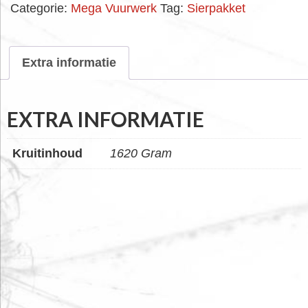
Categorie:
Mega Vuurwerk
Tag:
Sierpakket
Extra informatie
EXTRA INFORMATIE
Kruitinhoud
1620 Gram
FOOTER
WIDGET
HEADER
SALE