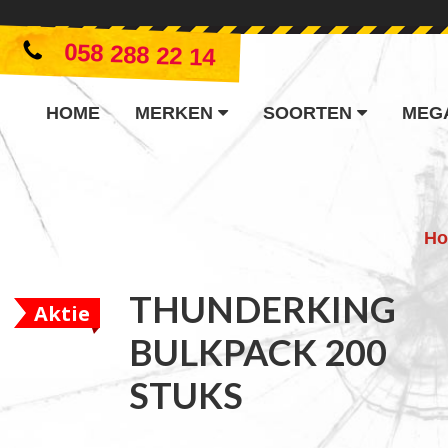
058 288 22 14
HOME
MERKEN
SOORTEN
MEG
H
THUNDERKING
Aktie
BULKPACK 200
STUKS