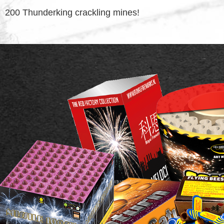
200 Thunderking crackling mines!
FOOTER
WIDGET
HEADER
SALE