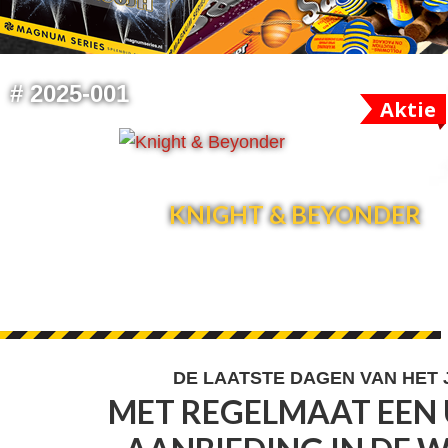
FOOTER
#
2025-001
Aktie
WIDGET
HEADER
KNIGHT & BEYONDER
FOOTER
DE LAATSTE DAGEN VAN HET
MET REGELMAAT EEN 
WIDGET