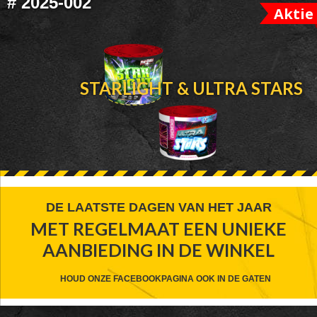
#
2025-002
Aktie
STARLIGHT & ULTRA STARS
FOOTER
DE LAATSTE DAGEN VAN HET JAAR
MET REGELMAAT EEN UNIEKE
WIDGET
AANBIEDING IN DE WINKEL
HEADER
CTA
HOUD ONZE FACEBOOKPAGINA OOK IN DE GATEN