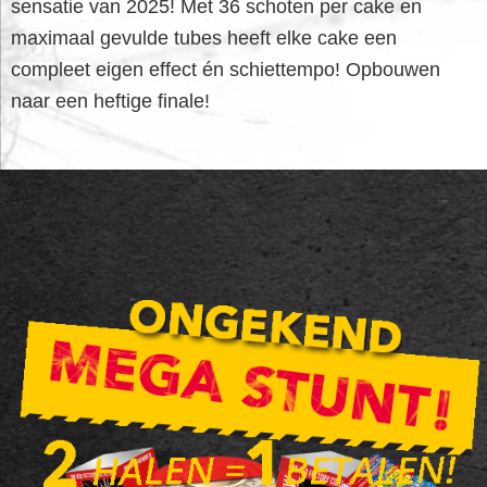
sensatie van 2025! Met 36 schoten per cake en
maximaal gevulde tubes heeft elke cake een
compleet eigen effect én schiettempo! Opbouwen
naar een heftige finale!
FOOTER
WIDGET
HEADER
SALE