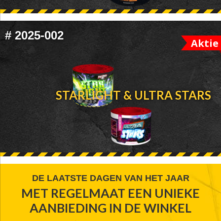
#
2025-002
Aktie
STARLIGHT & ULTRA STARS
FOOTER
DE LAATSTE DAGEN VAN HET JAAR
MET REGELMAAT EEN UNIEKE
WIDGET
AANBIEDING IN DE WINKEL
HEADER