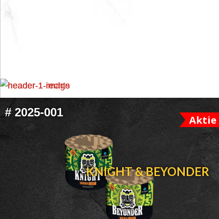
FOOTER
#
2025-001
Aktie
WIDGET
HEADER
KNIGHT & BEYONDER