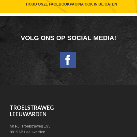
CTA
HOUD ONZE FACEBOOKPAGINA OOK IN DE GATEN
FOOTER
VOLG ONS OP SOCIAL MEDIA!
WIDGET
HEADER
SOCIAL
FOOTER
TROELSTRAWEG
LEEUWARDEN
Mr P.J. Troelstraweg 195
8919AB Leeuwarden