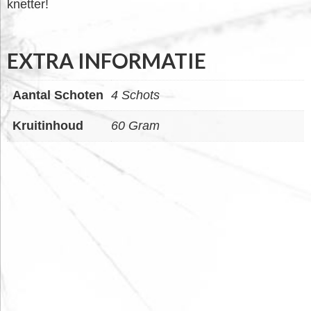
knetter!
EXTRA INFORMATIE
Aantal Schoten
4 Schots
Kruitinhoud
60 Gram
FOOTER
WIDGET
HEADER
SALE