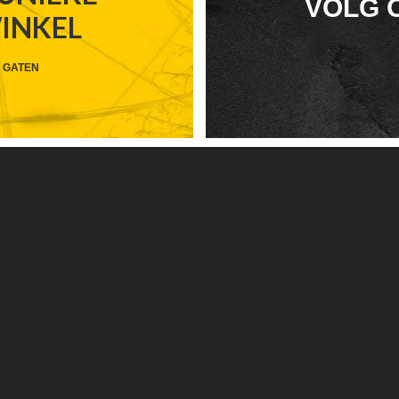
FOOTER
VOLG 
WINKEL
WIDGET
HEADER
 GATEN
SOCIAL