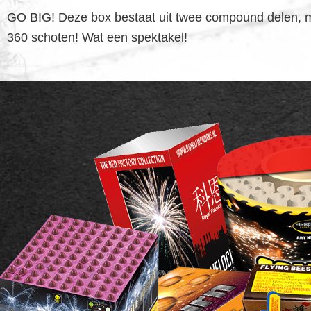
GO BIG! Deze box bestaat uit twee compound delen, me
360 schoten! Wat een spektakel!
FOOTER
WIDGET
HEADER
SALE