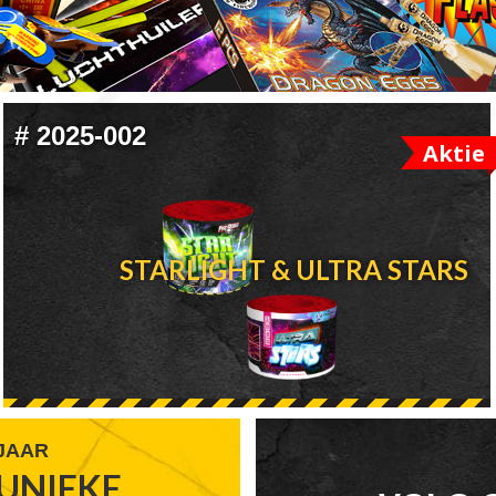
#
2025-002
Aktie
STARLIGHT & ULTRA STARS
 JAAR
UNIEKE