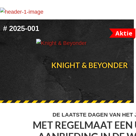
FOOTER
#
2025-001
Aktie
WIDGET
HEADER
KNIGHT & BEYONDER
FOOTER
DE LAATSTE DAGEN VAN HET
MET REGELMAAT EEN 
WIDGET