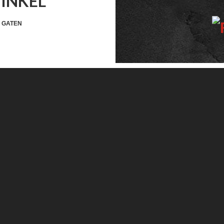
WINKEL
WIDGET
HEADER
 GATEN
SOCIAL