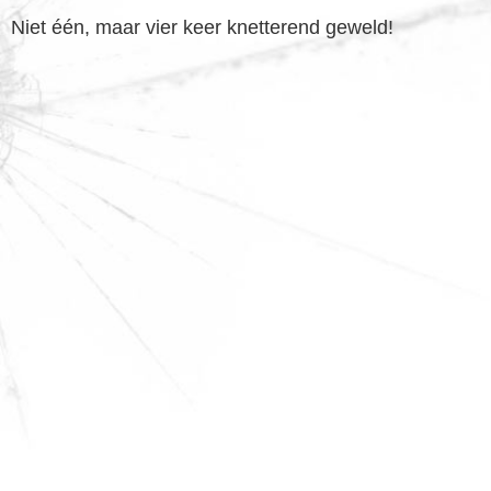
Niet één, maar vier keer knetterend geweld!
FOOTER
WIDGET
HEADER
SALE