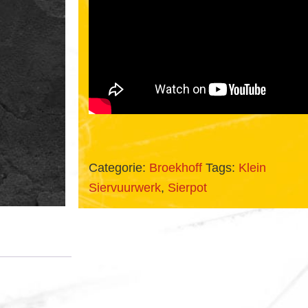
Categorie:
Broekhoff
Tags:
Klein
Siervuurwerk
,
Sierpot