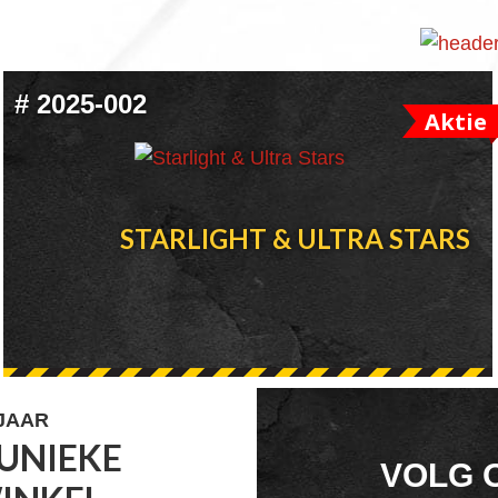
#
2025-002
Aktie
STARLIGHT & ULTRA STARS
 JAAR
UNIEKE
FOOTER
VOLG 